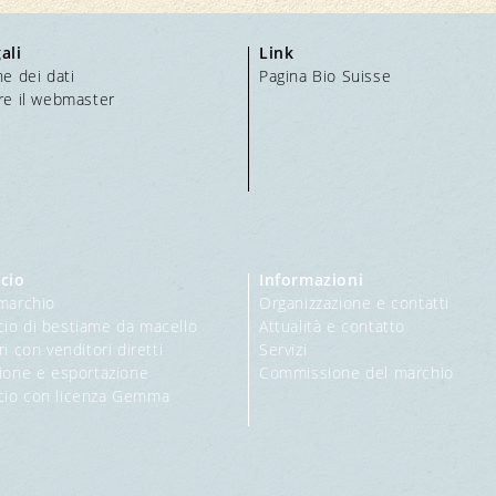
ali
Link
e dei dati
Pagina Bio Suisse
re il webmaster
cio
Informazioni
marchio
Organizzazione e contatti
o di bestiame da macello
Attualità e contatto
i con venditori diretti
Servizi
ione e esportazione
Commissione del marchio
io con licenza Gemma