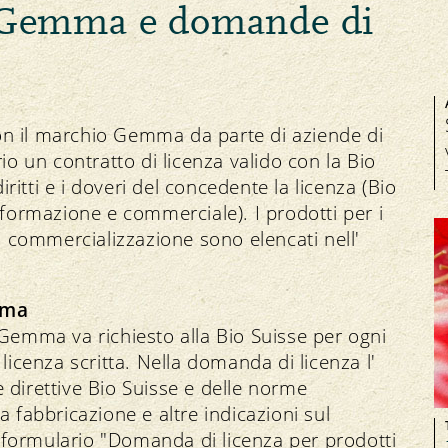
Domande e risposte (FAQ)
a Gemma e domande di
Commercio con licenza Gemma
Controllo degli organismi nocivi
on il marchio Gemma da parte di aziende di
o un contratto di licenza valido con la Bio
diritti e i doveri del concedente la licenza (Bio
asformazione e commerciale). I prodotti per i
 commercializzazione sono elencati nell'
mma
a Gemma va richiesto alla Bio Suisse per ogni
icenza scritta. Nella domanda di licenza l'
e direttive Bio Suisse e delle norme
a fabbricazione e altre indicazioni sul
 formulario "Domanda di licenza per prodotti