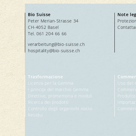
Bio Suisse
Note leg
Peter Merian-Strasse 34
Protezion
CH-4052 Basel
Contatta
Tel. 061 204 66 66
verarbeitung@bio-suisse.
ch
hospitality@bio-suisse.
ch
Trasformazione
Commer
Licenza per la Gemma
Uso del 
I principi del marchio Gemma
Commerci
Direttive, promemoria e moduli
Produttor
Ricerca dei prodotti
Importaz
Controllo degli organismi nocivi
Commerc
Residui