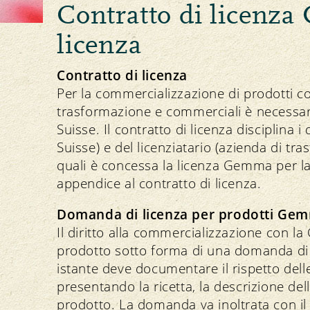
Ottenere il marchio
Contratto di licenz
Importazione e esportazione
licenza
Commissione del marchio
Date e procedura
Contratto di licenza
Ricerca dei prodotti
Per la commercializzazione di prodotti c
trasformazione e commerciali è necessari
Suisse. Il contratto di licenza disciplina i 
NEWSLETTER
Suisse) e del licenziatario (azienda di tr
quali è concessa la licenza Gemma per la
appendice al contratto di licenza.
Domanda di licenza per prodotti Ge
Il diritto alla commercializzazione con l
prodotto sotto forma di una domanda di l
istante deve documentare il rispetto dell
presentando la ricetta, la descrizione dell
prodotto. La domanda va inoltrata con il