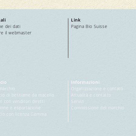
ali
Link
e dei dati
Pagina Bio Suisse
re il webmaster
cio
Informazioni
marchio
Organizzazione e contatti
o di bestiame da macello
Attualità e contatto
i con venditori diretti
Servizi
ione e esportazione
Commissione del marchio
io con licenza Gemma