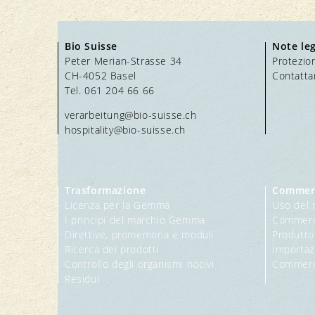
Bio Suisse
Note leg
Peter Merian-Strasse 34
Protezion
CH-4052 Basel
Contatta
Tel. 061 204 66 66
verarbeitung@bio-suisse.
ch
hospitality@bio-suisse.
ch
Trasformazione
Commer
Licenza per la Gemma
Uso del 
I principi del marchio Gemma
Commerci
Direttive, promemoria e moduli
Produttor
Ricerca dei prodotti
Importaz
Controllo degli organismi nocivi
Commerc
Residui