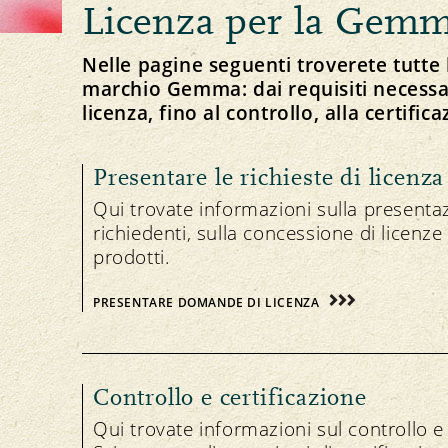
Ottenere il marchio
Licenza per la Gem
Importazione e esportazione
Nelle pagine seguenti troverete tutte l
Commissione del marchio
marchio Gemma: dai requisiti necessa
Date e procedura
licenza, fino al controllo, alla certifica
Ricerca dei prodotti
Presentare le richieste di licenza
NEWSLETTER
Qui trovate informazioni sulla presenta
richiedenti, sulla concessione di licenze
prodotti.
PRESENTARE DOMANDE DI LICENZA
Controllo e certificazione
Qui trovate informazioni sul controllo e l