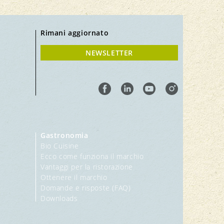
Rimani aggiornato
NEWSLETTER
Gastronomia
Bio Cuisine
Ecco come funziona il marchio
Vantaggi per la ristorazione
Ottenere il marchio
Domande e risposte (FAQ)
Downloads